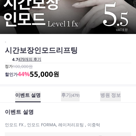
-
시간보장인모드리프팅
4.7
479
개의 후기
정가
100,000
원
55,000
44
%
원
할인가
이벤트 설명
후기
병원 정보
(
479
)
이벤트 설명
인모드 FX , 인모드 FORMA, 레이저리프팅 , 이중턱