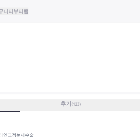
뮤니티
뷰티랩
후기
(
123
)
/라인교정눈재수술