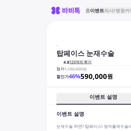
홈
이벤트
의사/병원
커
-
탑페이스 눈재수술
4.8
123
개의 후기
정가
1,100,000
원
590,000
46
%
원
할인가
이벤트 설명
이벤트 설명
눈재수술 하면? 탑페이스! 쌍꺼풀재수술