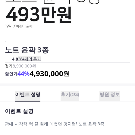
-
노트 윤곽 3종
4.8
284
개의 후기
정가
8,900,000
원
4,930,000
44
%
원
할인가
이벤트 설명
후기
병원 정보
(
284
)
이벤트 설명
광대-사각턱-턱 끝 원래 예뻣던 것처럼! 노트 윤곽 3종