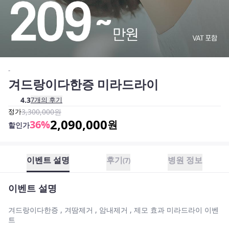
-
겨드랑이다한증 미라드라이
4.3
7
개의 후기
정가
3,300,000
원
2,090,000
36
%
원
할인가
이벤트 설명
후기
병원 정보
(
7
)
이벤트 설명
겨드랑이다한증 , 겨땀제거 , 암내제거 , 제모 효과 미라드라이 이벤
트