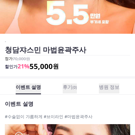
-
청담쟈스민 마법윤곽주사
정가
70,000
원
55,000
21
%
원
할인가
이벤트 설명
후기
병원 정보
(
0
)
이벤트 설명
#수술없이 갸름하게 #브이라인 #마법윤곽주사