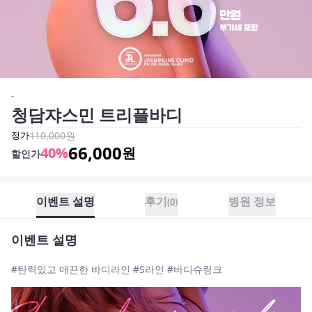
-
청담쟈스민 트리플바디
정가
110,000
원
66,000
40
%
원
할인가
이벤트 설명
후기
병원 정보
(
0
)
이벤트 설명
#탄력있고 매끈한 바디라인 #S라인 #바디슈링크