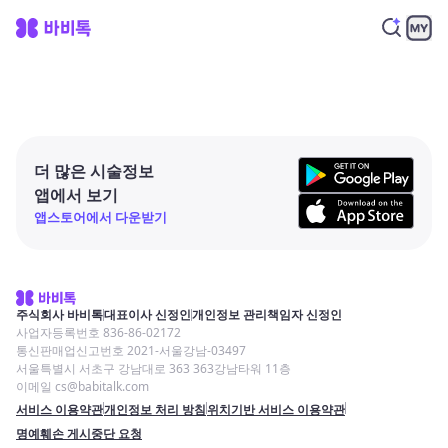
더 많은 시술정보
앱에서 보기
앱스토어에서 다운받기
주식회사 바비톡
대표이사 신정인
개인정보 관리책임자 신정인
사업자등록번호 836-86-02172
통신판매업신고번호 2021-서울강남-03497
서울특별시 서초구 강남대로 363 363강남타워 11층
이메일 cs@babitalk.com
서비스 이용약관
개인정보 처리 방침
위치기반 서비스 이용약관
명예훼손 게시중단 요청