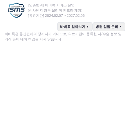
[인증범위] 바비톡 서비스 운영
(심사받지 않은 물리적 인프라 제외)
[유효기간] 2024.02.07 ~ 2027.02.06
arrow_right
arrow_right
바비톡 알아보기
병원 입점 문의
바비톡은 통신판매의 당사자가 아니므로, 의료기관이 등록한 시/수술 정보 및
거래 등에 대해 책임을 지지 않습니다.