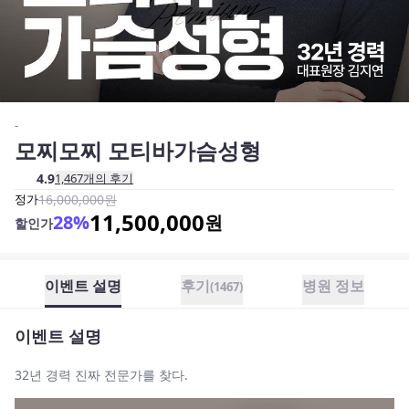
-
모찌모찌 모티바가슴성형
4.9
1,467
개의 후기
정가
16,000,000
원
11,500,000
28
%
원
할인가
이벤트 설명
후기
병원 정보
(
1467
)
이벤트 설명
32년 경력 진짜 전문가를 찾다.