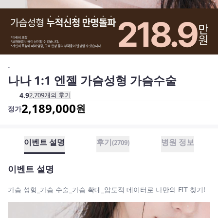
-
나나 1:1 엔젤 가슴성형 가슴수술
4.9
2,709
개의 후기
2,189,000
원
정가
이벤트 설명
후기
병원 정보
(
2709
)
이벤트 설명
가슴 성형_가슴 수술_가슴 확대_압도적 데이터로 나만의 FIT 찾기!