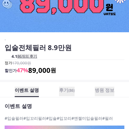
-
입술전체필러 8.9만원
4.1
86
개의 후기
정가
170,000
원
89,000
47
%
원
할인가
이벤트 설명
후기
병원 정보
(
86
)
이벤트 설명
#입술필러#입꼬리필러#입술#입꼬리#엔젤미입술필러#필러