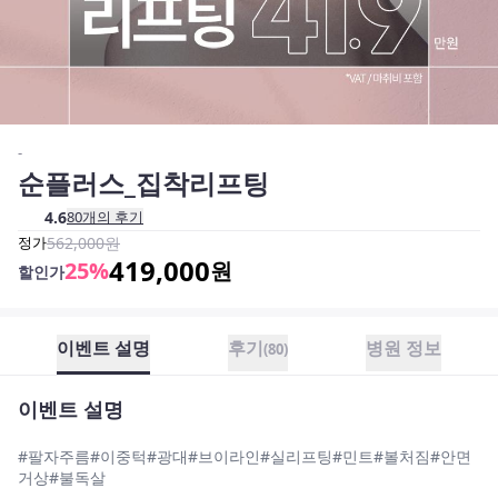
-
순플러스_집착리프팅
4.6
80
개의 후기
정가
562,000
원
419,000
25
%
원
할인가
이벤트 설명
후기
병원 정보
(
80
)
이벤트 설명
#팔자주름#이중턱#광대#브이라인#실리프팅#민트#볼처짐#안면
거상#불독살