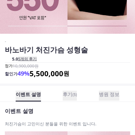
-
바노바기 처진가슴 성형술
5.0
5
개의 후기
정가
10,900,000
원
5,500,000
49
%
원
할인가
이벤트 설명
후기
병원 정보
(
5
)
이벤트 설명
처진가슴이 고민이신 분들을 위한 이벤트 입니다.