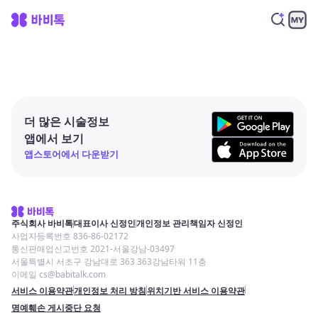
더 많은 시술정보
앱에서 보기
앱스토어에서 다운받기
주식회사 바비톡
대표이사 신정인
개인정보 관리책임자 신정인
사업자등록번호 836-86-02172
통신판매업신고번호 2021-서울강남-03497
서울특별시 서초구 강남대로 363 363강남타워 11층
이메일 cs@babitalk.com
서비스 이용약관
개인정보 처리 방침
위치기반 서비스 이용약관
명예훼손 게시중단 요청