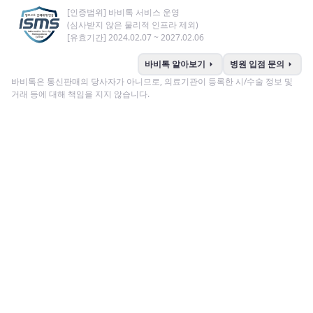
[인증범위] 바비톡 서비스 운영
(심사받지 않은 물리적 인프라 제외)
[유효기간] 2024.02.07 ~ 2027.02.06
arrow_right
arrow_right
바비톡 알아보기
병원 입점 문의
바비톡은 통신판매의 당사자가 아니므로, 의료기관이 등록한 시/수술 정보 및
거래 등에 대해 책임을 지지 않습니다.