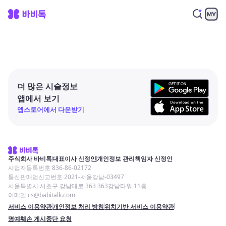
더 많은 시술정보
앱에서 보기
앱스토어에서 다운받기
주식회사 바비톡
대표이사 신정인
개인정보 관리책임자 신정인
사업자등록번호 836-86-02172
통신판매업신고번호 2021-서울강남-03497
서울특별시 서초구 강남대로 363 363강남타워 11층
이메일 cs@babitalk.com
서비스 이용약관
개인정보 처리 방침
위치기반 서비스 이용약관
명예훼손 게시중단 요청