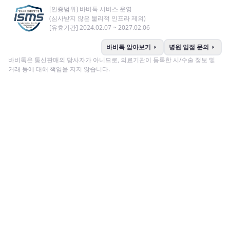
[인증범위] 바비톡 서비스 운영
(심사받지 않은 물리적 인프라 제외)
[유효기간] 2024.02.07 ~ 2027.02.06
arrow_right
arrow_right
바비톡 알아보기
병원 입점 문의
바비톡은 통신판매의 당사자가 아니므로, 의료기관이 등록한 시/수술 정보 및
거래 등에 대해 책임을 지지 않습니다.