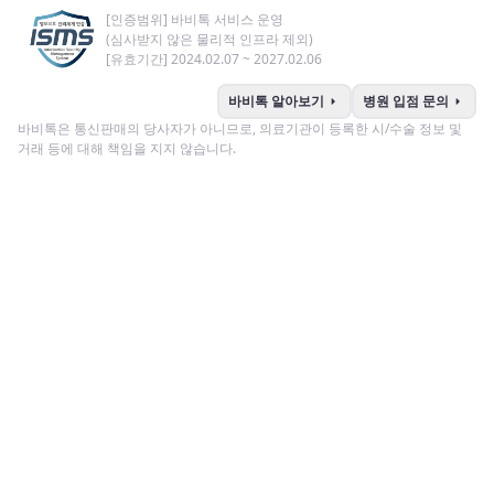
[인증범위] 바비톡 서비스 운영
(심사받지 않은 물리적 인프라 제외)
[유효기간] 2024.02.07 ~ 2027.02.06
arrow_right
arrow_right
바비톡 알아보기
병원 입점 문의
바비톡은 통신판매의 당사자가 아니므로, 의료기관이 등록한 시/수술 정보 및
거래 등에 대해 책임을 지지 않습니다.