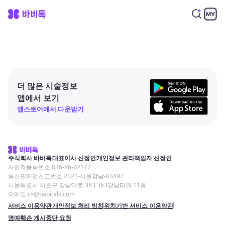
더 많은 시술정보
앱에서 보기
앱스토어에서 다운받기
주식회사 바비톡
대표이사 신정인
개인정보 관리책임자 신정인
사업자등록번호 836-86-02172
통신판매업신고번호 2021-서울강남-03497
서울특별시 서초구 강남대로 363 363강남타워 11층
이메일 cs@babitalk.com
서비스 이용약관
개인정보 처리 방침
위치기반 서비스 이용약관
명예훼손 게시중단 요청