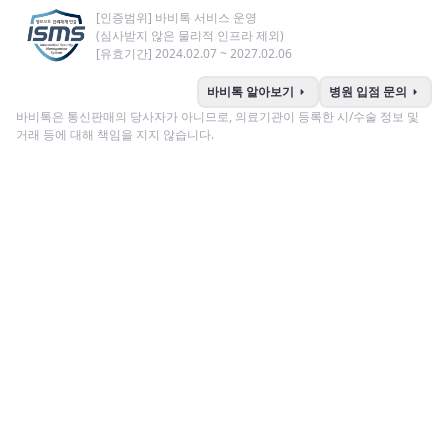
[인증범위] 바비톡 서비스 운영
(심사받지 않은 물리적 인프라 제외)
[유효기간] 2024.02.07 ~ 2027.02.06
arrow_right
arrow_right
바비톡 알아보기
병원 입점 문의
바비톡은 통신판매의 당사자가 아니므로, 의료기관이 등록한 시/수술 정보 및
거래 등에 대해 책임을 지지 않습니다.