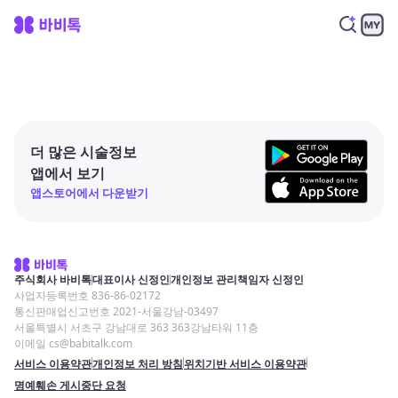
더 많은 시술정보
앱에서 보기
앱스토어에서 다운받기
주식회사 바비톡
대표이사 신정인
개인정보 관리책임자 신정인
사업자등록번호 836-86-02172
통신판매업신고번호 2021-서울강남-03497
서울특별시 서초구 강남대로 363 363강남타워 11층
이메일 cs@babitalk.com
서비스 이용약관
개인정보 처리 방침
위치기반 서비스 이용약관
명예훼손 게시중단 요청