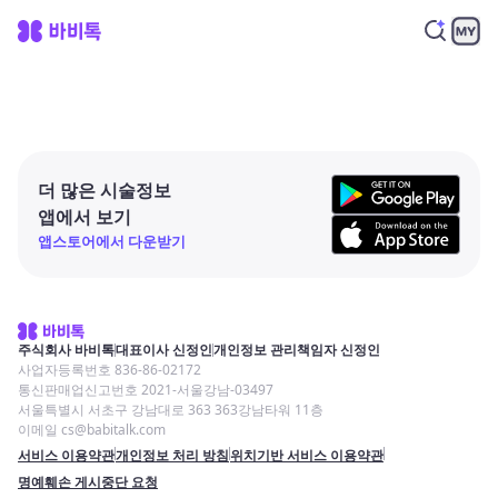
더 많은 시술정보
앱에서 보기
앱스토어에서 다운받기
주식회사 바비톡
대표이사 신정인
개인정보 관리책임자 신정인
사업자등록번호 836-86-02172
통신판매업신고번호 2021-서울강남-03497
서울특별시 서초구 강남대로 363 363강남타워 11층
이메일 cs@babitalk.com
서비스 이용약관
개인정보 처리 방침
위치기반 서비스 이용약관
명예훼손 게시중단 요청