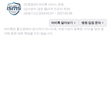
[인증범위] 바비톡 서비스 운영
(심사받지 않은 물리적 인프라 제외)
[유효기간] 2024.02.07 ~ 2027.02.06
arrow_right
arrow_right
바비톡 알아보기
병원 입점 문의
바비톡은 통신판매의 당사자가 아니므로, 의료기관이 등록한 시/수술 정보 및
거래 등에 대해 책임을 지지 않습니다.