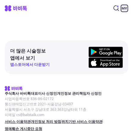
더 많은 시술정보
앱에서 보기
앱스토어에서 다운받기
주식회사 바비톡
대표이사 신정인
개인정보 관리책임자 신정인
사업자등록번호 836-86-02172
통신판매업신고번호 2021-서울강남-03497
서울특별시 서초구 강남대로 363 363강남타워 11층
이메일 cs@babitalk.com
서비스 이용약관
개인정보 처리 방침
위치기반 서비스 이용약관
명예훼손 게시중단 요청