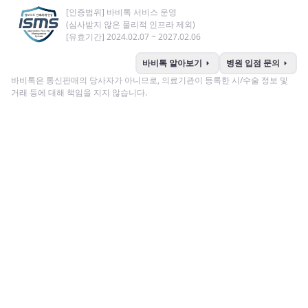
[인증범위] 바비톡 서비스 운영
(심사받지 않은 물리적 인프라 제외)
[유효기간] 2024.02.07 ~ 2027.02.06
arrow_right
arrow_right
바비톡 알아보기
병원 입점 문의
바비톡은 통신판매의 당사자가 아니므로, 의료기관이 등록한 시/수술 정보 및
거래 등에 대해 책임을 지지 않습니다.