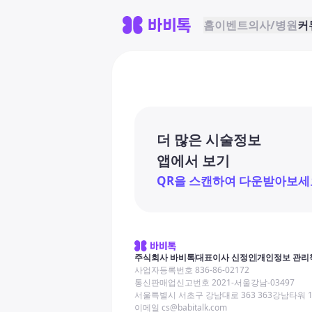
홈
이벤트
의사/병원
커
더 많은 시술정보
앱에서 보기
QR을 스캔하여 다운받아보세
주식회사 바비톡
대표이사 신정인
개인정보 관리
사업자등록번호 836-86-02172
통신판매업신고번호 2021-서울강남-03497
서울특별시 서초구 강남대로 363 363강남타워 
이메일 cs@babitalk.com