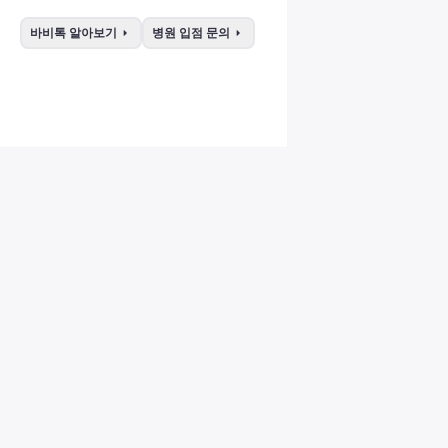
arrow_right
arrow_right
바비톡 알아보기
병원 입점 문의