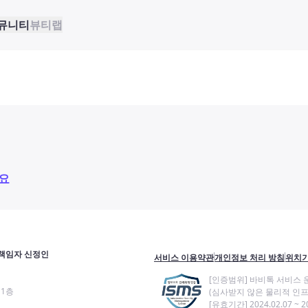
뮤니티
뷰티랩
요
책임자 신정인
서비스 이용약관
개인정보 처리 방침
위치기
[인증범위] 바비톡 서비스 
11층
(심사받지 않은 물리적 인프
[유효기간] 2024.02.07 ~ 20