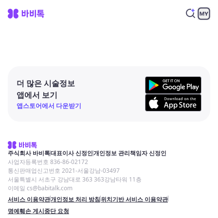
더 많은 시술정보
앱에서 보기
앱스토어에서 다운받기
주식회사 바비톡
대표이사 신정인
개인정보 관리책임자 신정인
사업자등록번호 836-86-02172
통신판매업신고번호 2021-서울강남-03497
서울특별시 서초구 강남대로 363 363강남타워 11층
이메일 cs@babitalk.com
서비스 이용약관
개인정보 처리 방침
위치기반 서비스 이용약관
명예훼손 게시중단 요청