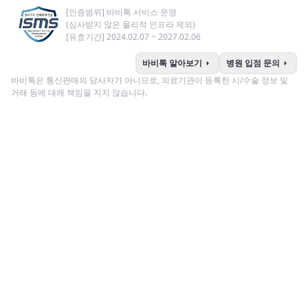
[인증범위] 바비톡 서비스 운영
(심사받지 않은 물리적 인프라 제외)
[유효기간] 2024.02.07 ~ 2027.02.06
arrow_right
arrow_right
바비톡 알아보기
병원 입점 문의
바비톡은 통신판매의 당사자가 아니므로, 의료기관이 등록한 시/수술 정보 및
거래 등에 대해 책임을 지지 않습니다.