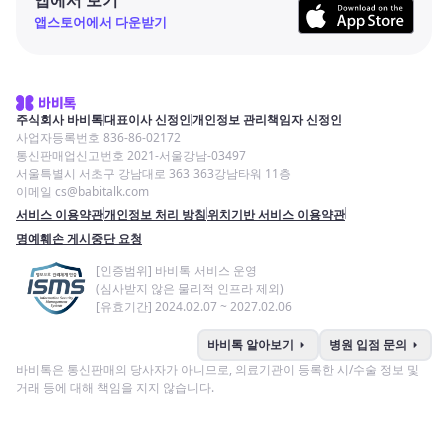
앱스토어에서 다운받기
주식회사 바비톡
대표이사 신정인
개인정보 관리책임자 신정인
사업자등록번호 836-86-02172
통신판매업신고번호 2021-서울강남-03497
서울특별시 서초구 강남대로 363 363강남타워 11층
이메일 cs@babitalk.com
서비스 이용약관
개인정보 처리 방침
위치기반 서비스 이용약관
명예훼손 게시중단 요청
[인증범위] 바비톡 서비스 운영
(심사받지 않은 물리적 인프라 제외)
[유효기간] 2024.02.07 ~ 2027.02.06
arrow_right
arrow_right
바비톡 알아보기
병원 입점 문의
바비톡은 통신판매의 당사자가 아니므로, 의료기관이 등록한 시/수술 정보 및
거래 등에 대해 책임을 지지 않습니다.