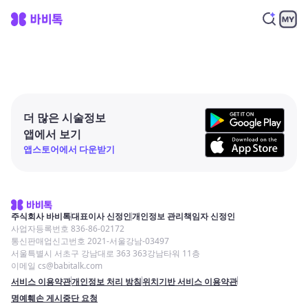
더 많은 시술정보
앱에서 보기
앱스토어에서 다운받기
주식회사 바비톡
대표이사 신정인
개인정보 관리책임자 신정인
사업자등록번호 836-86-02172
통신판매업신고번호 2021-서울강남-03497
서울특별시 서초구 강남대로 363 363강남타워 11층
이메일 cs@babitalk.com
서비스 이용약관
개인정보 처리 방침
위치기반 서비스 이용약관
명예훼손 게시중단 요청