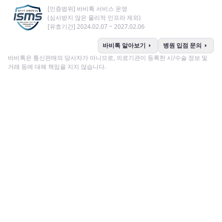
[인증범위] 바비톡 서비스 운영
(심사받지 않은 물리적 인프라 제외)
[유효기간] 2024.02.07 ~ 2027.02.06
arrow_right
arrow_right
바비톡 알아보기
병원 입점 문의
바비톡은 통신판매의 당사자가 아니므로, 의료기관이 등록한 시/수술 정보 및
거래 등에 대해 책임을 지지 않습니다.