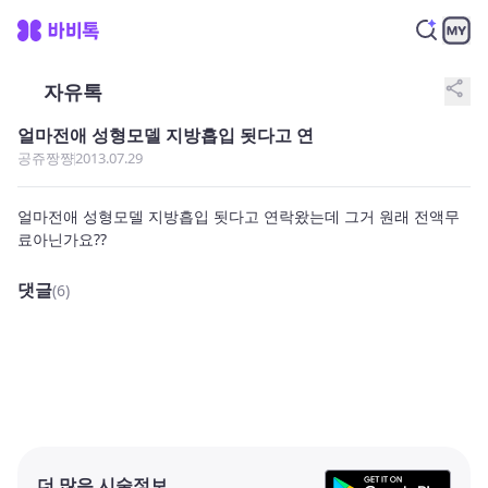
share
자유톡
얼마전애 성형모델 지방흡입 됫다고 연
공쥬짱쨩
2013.07.29
얼마전애 성형모델 지방흡입 됫다고 연락왔는데 그거 원래 전액무
료아닌가요??
댓글
(6)
더 많은 시술정보