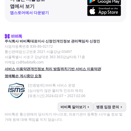
앱에서 보기
앱스토어에서 다운받기
주식회사 바비톡
대표이사 신정인
개인정보 관리책임자 신정인
사업자등록번호 836-86-02172
통신판매업신고번호 2021-서울강남-03497
서울특별시 서초구 강남대로 363 363강남타워 11층
이메일 cs@babitalk.com
서비스 이용약관
개인정보 처리 방침
위치기반 서비스 이용약관
명예훼손 게시중단 요청
[인증범위] 바비톡 서비스 운영
(심사받지 않은 물리적 인프라 제외)
[유효기간] 2024.02.07 ~ 2027.02.06
arrow_right
arrow_right
바비톡 알아보기
병원 입점 문의
바비톡은 통신판매의 당사자가 아니므로, 의료기관이 등록한 시/수술 정보 및
거래 등에 대해 책임을 지지 않습니다.