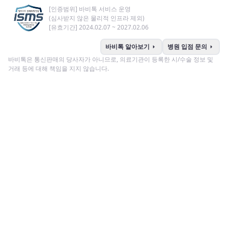
[인증범위] 바비톡 서비스 운영
(심사받지 않은 물리적 인프라 제외)
[유효기간] 2024.02.07 ~ 2027.02.06
arrow_right
arrow_right
바비톡 알아보기
병원 입점 문의
바비톡은 통신판매의 당사자가 아니므로, 의료기관이 등록한 시/수술 정보 및
거래 등에 대해 책임을 지지 않습니다.