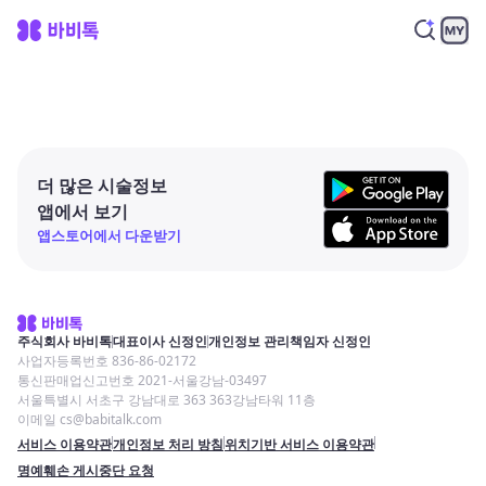
더 많은 시술정보
앱에서 보기
앱스토어에서 다운받기
주식회사 바비톡
대표이사 신정인
개인정보 관리책임자 신정인
사업자등록번호 836-86-02172
통신판매업신고번호 2021-서울강남-03497
서울특별시 서초구 강남대로 363 363강남타워 11층
이메일 cs@babitalk.com
서비스 이용약관
개인정보 처리 방침
위치기반 서비스 이용약관
명예훼손 게시중단 요청