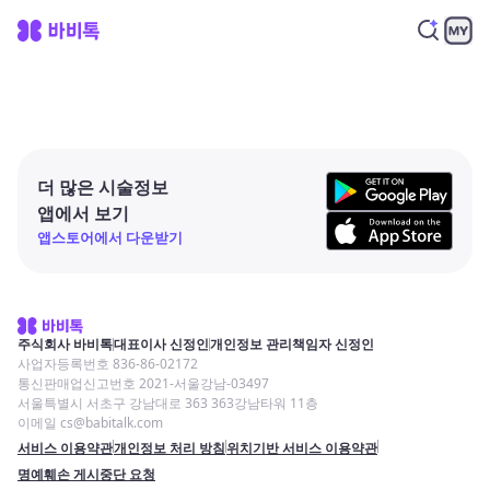
더 많은 시술정보
앱에서 보기
앱스토어에서 다운받기
주식회사 바비톡
대표이사 신정인
개인정보 관리책임자 신정인
사업자등록번호 836-86-02172
통신판매업신고번호 2021-서울강남-03497
서울특별시 서초구 강남대로 363 363강남타워 11층
이메일 cs@babitalk.com
서비스 이용약관
개인정보 처리 방침
위치기반 서비스 이용약관
명예훼손 게시중단 요청