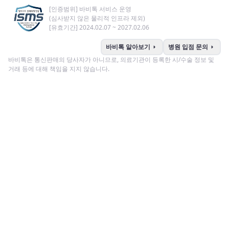
[인증범위] 바비톡 서비스 운영
(심사받지 않은 물리적 인프라 제외)
[유효기간] 2024.02.07 ~ 2027.02.06
arrow_right
arrow_right
바비톡 알아보기
병원 입점 문의
바비톡은 통신판매의 당사자가 아니므로, 의료기관이 등록한 시/수술 정보 및
거래 등에 대해 책임을 지지 않습니다.