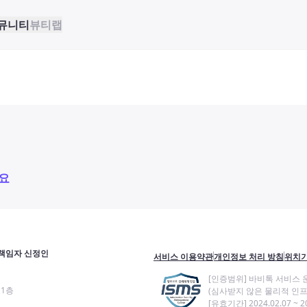
뮤니티
뷰티랩
요
책임자 신정인
서비스 이용약관
개인정보 처리 방침
위치기
[인증범위] 바비톡 서비스 
11층
(심사받지 않은 물리적 인프
[유효기간] 2024.02.07 ~ 20