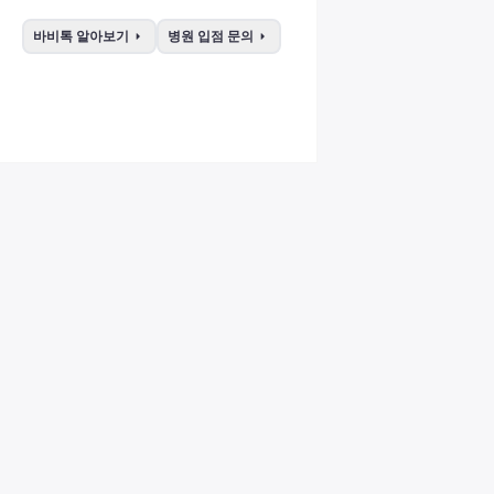
arrow_right
arrow_right
바비톡 알아보기
병원 입점 문의