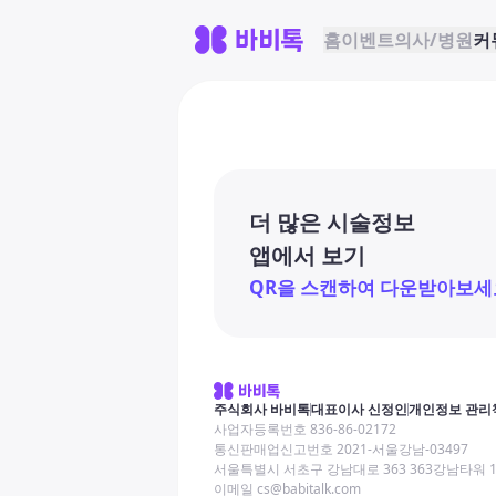
홈
이벤트
의사/병원
커
더 많은 시술정보
앱에서 보기
QR을 스캔하여 다운받아보세
주식회사 바비톡
대표이사 신정인
개인정보 관리
사업자등록번호 836-86-02172
통신판매업신고번호 2021-서울강남-03497
서울특별시 서초구 강남대로 363 363강남타워 
이메일 cs@babitalk.com