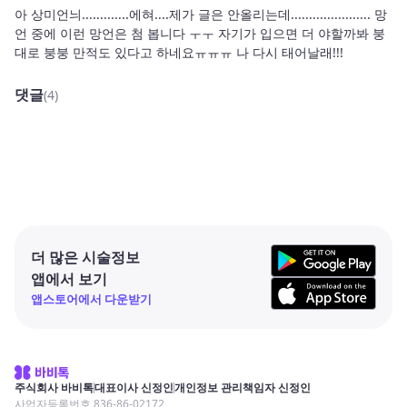
아 상미언늬.............에혀....제가 글은 안올리는데...................... 망
언 중에 이런 망언은 첨 봅니다 ㅜㅜ 자기가 입으면 더 야할까봐 붕
대로 붕붕 만적도 있다고 하네요ㅠㅠㅠ 나 다시 태어날래!!!
댓글
(4)
더 많은 시술정보
앱에서 보기
앱스토어에서 다운받기
주식회사 바비톡
대표이사 신정인
개인정보 관리책임자 신정인
사업자등록번호 836-86-02172