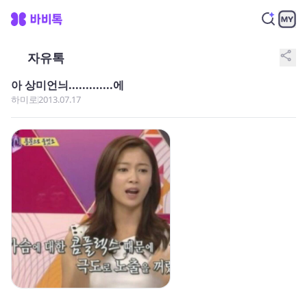
share
자유톡
아 상미언늬.............에
하미로
2013.07.17