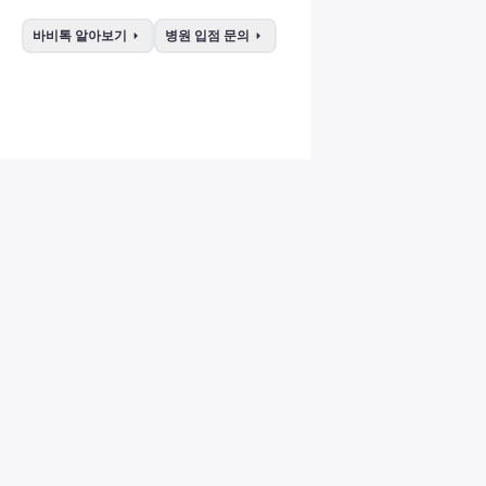
arrow_right
arrow_right
바비톡 알아보기
병원 입점 문의