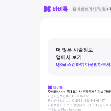
홈
이벤트
의사/병원
커
더 많은 시술정보
앱에서 보기
QR을 스캔하여 다운받아보세
주식회사 바비톡
대표이사 신정인
개인정보 관리
사업자등록번호 836-86-02172
통신판매업신고번호 2021-서울강남-03497
서울특별시 서초구 강남대로 363 363강남타워 
이메일 cs@babitalk.com