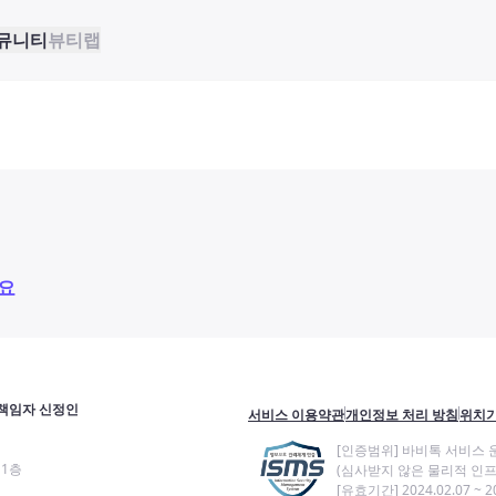
뮤니티
뷰티랩
요
책임자 신정인
서비스 이용약관
개인정보 처리 방침
위치기
[인증범위] 바비톡 서비스 
11층
(심사받지 않은 물리적 인프
[유효기간] 2024.02.07 ~ 20