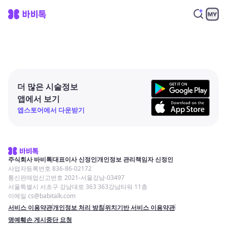
더 많은 시술정보
앱에서 보기
앱스토어에서 다운받기
주식회사 바비톡
대표이사 신정인
개인정보 관리책임자 신정인
사업자등록번호 836-86-02172
통신판매업신고번호 2021-서울강남-03497
서울특별시 서초구 강남대로 363 363강남타워 11층
이메일 cs@babitalk.com
서비스 이용약관
개인정보 처리 방침
위치기반 서비스 이용약관
명예훼손 게시중단 요청