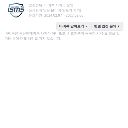
[인증범위] 바비톡 서비스 운영
(심사받지 않은 물리적 인프라 제외)
[유효기간] 2024.02.07 ~ 2027.02.06
arrow_right
arrow_right
바비톡 알아보기
병원 입점 문의
바비톡은 통신판매의 당사자가 아니므로, 의료기관이 등록한 시/수술 정보 및
거래 등에 대해 책임을 지지 않습니다.