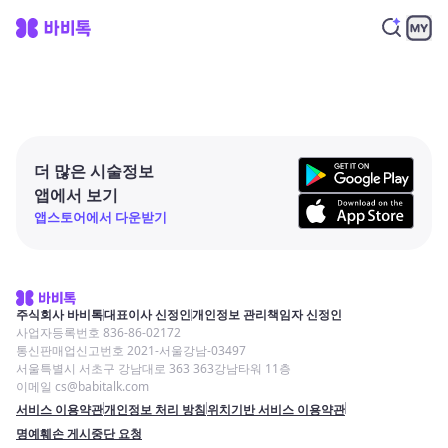
더 많은 시술정보
앱에서 보기
앱스토어에서 다운받기
주식회사 바비톡
대표이사 신정인
개인정보 관리책임자 신정인
사업자등록번호 836-86-02172
통신판매업신고번호 2021-서울강남-03497
서울특별시 서초구 강남대로 363 363강남타워 11층
이메일 cs@babitalk.com
서비스 이용약관
개인정보 처리 방침
위치기반 서비스 이용약관
명예훼손 게시중단 요청