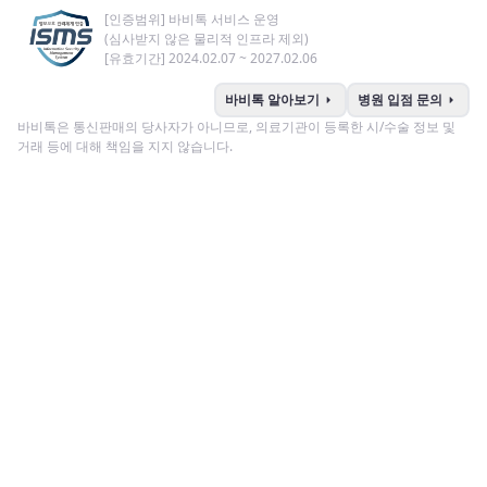
[인증범위] 바비톡 서비스 운영
(심사받지 않은 물리적 인프라 제외)
[유효기간] 2024.02.07 ~ 2027.02.06
arrow_right
arrow_right
바비톡 알아보기
병원 입점 문의
바비톡은 통신판매의 당사자가 아니므로, 의료기관이 등록한 시/수술 정보 및
거래 등에 대해 책임을 지지 않습니다.