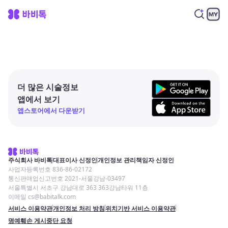
더 많은 시술정보
앱에서 보기
앱스토어에서 다운받기
주식회사 바비톡
대표이사 신정인
개인정보 관리책임자 신정인
사업자등록번호 836-86-02172
통신판매업신고번호 2021-서울강남-03497
서울특별시 서초구 강남대로 363 363강남타워 11층
이메일 cs@babitalk.com
서비스 이용약관
개인정보 처리 방침
위치기반 서비스 이용약관
명예훼손 게시중단 요청