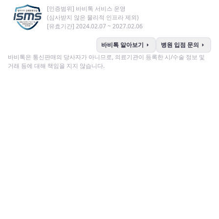
[인증범위] 바비톡 서비스 운영
(심사받지 않은 물리적 인프라 제외)
[유효기간] 2024.02.07 ~ 2027.02.06
arrow_right
arrow_right
바비톡 알아보기
병원 입점 문의
바비톡은 통신판매의 당사자가 아니므로, 의료기관이 등록한 시/수술 정보 및
거래 등에 대해 책임을 지지 않습니다.