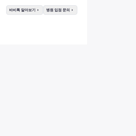
arrow_right
arrow_right
바비톡 알아보기
병원 입점 문의