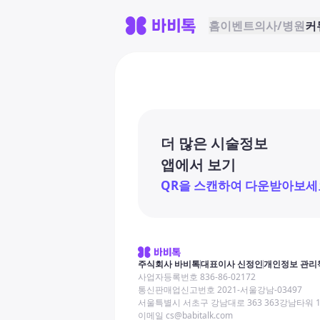
홈
이벤트
의사/병원
커
더 많은 시술정보
앱에서 보기
QR을 스캔하여 다운받아보세
주식회사 바비톡
대표이사 신정인
개인정보 관리
사업자등록번호 836-86-02172
통신판매업신고번호 2021-서울강남-03497
서울특별시 서초구 강남대로 363 363강남타워 
이메일 cs@babitalk.com