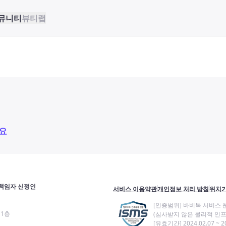
뮤니티
뷰티랩
요
책임자 신정인
서비스 이용약관
개인정보 처리 방침
위치기
[인증범위] 바비톡 서비스 
11층
(심사받지 않은 물리적 인프
[유효기간] 2024.02.07 ~ 20