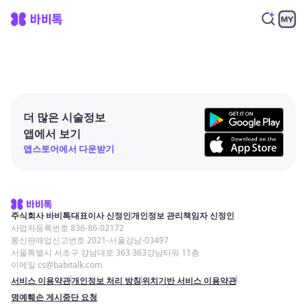
더 많은 시술정보
앱에서 보기
앱스토어에서 다운받기
주식회사 바비톡
대표이사 신정인
개인정보 관리책임자 신정인
사업자등록번호 836-86-02172
통신판매업신고번호 2021-서울강남-03497
서울특별시 서초구 강남대로 363 363강남타워 11층
이메일 cs@babitalk.com
서비스 이용약관
개인정보 처리 방침
위치기반 서비스 이용약관
명예훼손 게시중단 요청