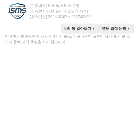
[인증범위] 바비톡 서비스 운영
(심사받지 않은 물리적 인프라 제외)
[유효기간] 2024.02.07 ~ 2027.02.06
arrow_right
arrow_right
바비톡 알아보기
병원 입점 문의
바비톡은 통신판매의 당사자가 아니므로, 의료기관이 등록한 시/수술 정보 및
거래 등에 대해 책임을 지지 않습니다.