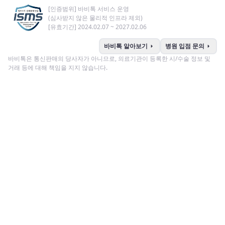
[인증범위] 바비톡 서비스 운영
(심사받지 않은 물리적 인프라 제외)
[유효기간] 2024.02.07 ~ 2027.02.06
arrow_right
arrow_right
바비톡 알아보기
병원 입점 문의
바비톡은 통신판매의 당사자가 아니므로, 의료기관이 등록한 시/수술 정보 및
거래 등에 대해 책임을 지지 않습니다.