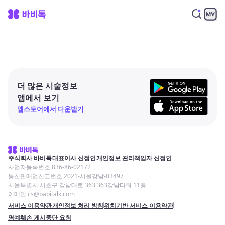
더 많은 시술정보
앱에서 보기
앱스토어에서 다운받기
주식회사 바비톡
대표이사 신정인
개인정보 관리책임자 신정인
사업자등록번호 836-86-02172
통신판매업신고번호 2021-서울강남-03497
서울특별시 서초구 강남대로 363 363강남타워 11층
이메일 cs@babitalk.com
서비스 이용약관
개인정보 처리 방침
위치기반 서비스 이용약관
명예훼손 게시중단 요청