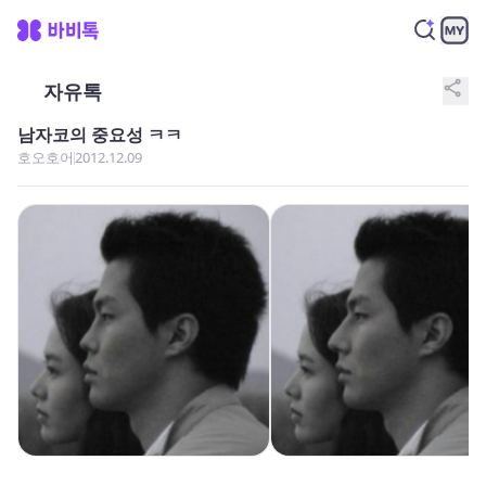
share
자유톡
남자코의 중요성 ㅋㅋ
호오호어
2012.12.09