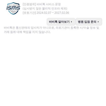
[인증범위] 바비톡 서비스 운영
(심사받지 않은 물리적 인프라 제외)
[유효기간] 2024.02.07 ~ 2027.02.06
arrow_right
arrow_right
바비톡 알아보기
병원 입점 문의
바비톡은 통신판매의 당사자가 아니므로, 의료기관이 등록한 시/수술 정보 및
거래 등에 대해 책임을 지지 않습니다.