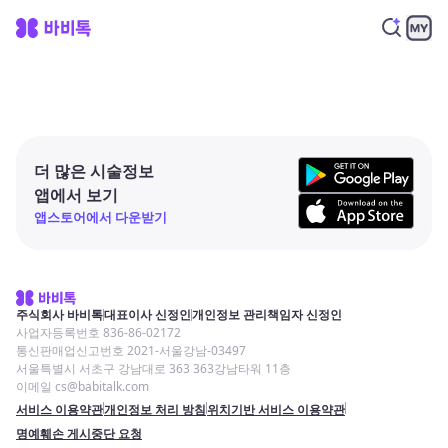
더 많은 시술정보
앱에서 보기
앱스토어에서 다운받기
주식회사 바비톡
대표이사 신정인
개인정보 관리책임자 신정인
사업자등록번호 836-86-02172
통신판매업신고번호 2021-서울강남-03497
서울특별시 서초구 강남대로 363 363강남타워 11층
이메일 cs@babitalk.com
서비스 이용약관
개인정보 처리 방침
위치기반 서비스 이용약관
명예훼손 게시중단 요청