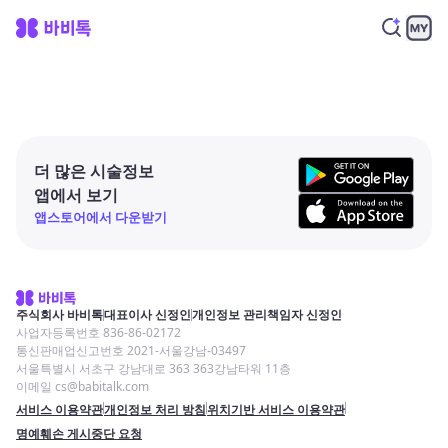
더 많은 시술정보
앱에서 보기
앱스토어에서 다운받기
주식회사 바비톡
대표이사 신정인
개인정보 관리책임자 신정인
사업자등록번호 836-86-02172
통신판매업신고번호 2021-서울강남-03497
서울특별시 서초구 강남대로 363 363강남타워 11층
이메일 cs@babitalk.com
서비스 이용약관
개인정보 처리 방침
위치기반 서비스 이용약관
명예훼손 게시중단 요청