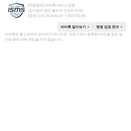
[인증범위] 바비톡 서비스 운영
(심사받지 않은 물리적 인프라 제외)
[유효기간] 2024.02.07 ~ 2027.02.06
arrow_right
arrow_right
바비톡 알아보기
병원 입점 문의
바비톡은 통신판매의 당사자가 아니므로, 의료기관이 등록한 시/수술 정보 및
거래 등에 대해 책임을 지지 않습니다.