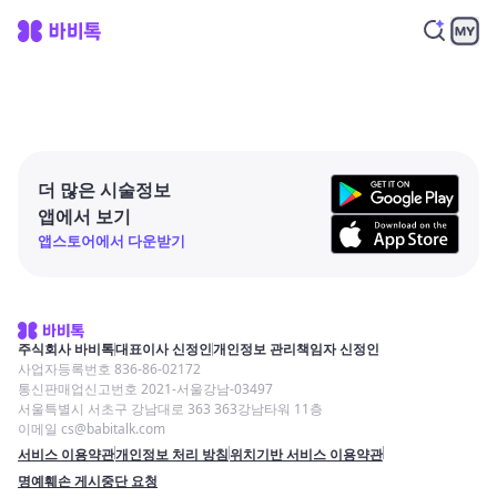
더 많은 시술정보
앱에서 보기
앱스토어에서 다운받기
주식회사 바비톡
대표이사 신정인
개인정보 관리책임자 신정인
사업자등록번호 836-86-02172
통신판매업신고번호 2021-서울강남-03497
서울특별시 서초구 강남대로 363 363강남타워 11층
이메일 cs@babitalk.com
서비스 이용약관
개인정보 처리 방침
위치기반 서비스 이용약관
명예훼손 게시중단 요청