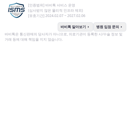
[인증범위] 바비톡 서비스 운영
(심사받지 않은 물리적 인프라 제외)
[유효기간] 2024.02.07 ~ 2027.02.06
arrow_right
arrow_right
바비톡 알아보기
병원 입점 문의
바비톡은 통신판매의 당사자가 아니므로, 의료기관이 등록한 시/수술 정보 및
거래 등에 대해 책임을 지지 않습니다.