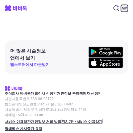
더 많은 시술정보
앱에서 보기
앱스토어에서 다운받기
주식회사 바비톡
대표이사 신정인
개인정보 관리책임자 신정인
사업자등록번호 836-86-02172
통신판매업신고번호 2021-서울강남-03497
서울특별시 서초구 강남대로 363 363강남타워 11층
이메일 cs@babitalk.com
서비스 이용약관
개인정보 처리 방침
위치기반 서비스 이용약관
명예훼손 게시중단 요청