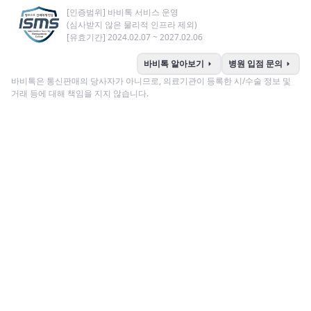
[인증범위] 바비톡 서비스 운영
(심사받지 않은 물리적 인프라 제외)
[유효기간] 2024.02.07 ~ 2027.02.06
arrow_right
arrow_right
바비톡 알아보기
병원 입점 문의
바비톡은 통신판매의 당사자가 아니므로, 의료기관이 등록한 시/수술 정보 및
거래 등에 대해 책임을 지지 않습니다.