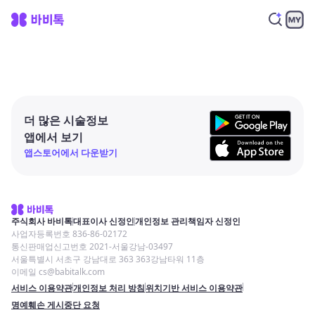
더 많은 시술정보
앱에서 보기
앱스토어에서 다운받기
주식회사 바비톡
대표이사 신정인
개인정보 관리책임자 신정인
사업자등록번호 836-86-02172
통신판매업신고번호 2021-서울강남-03497
서울특별시 서초구 강남대로 363 363강남타워 11층
이메일 cs@babitalk.com
서비스 이용약관
개인정보 처리 방침
위치기반 서비스 이용약관
명예훼손 게시중단 요청