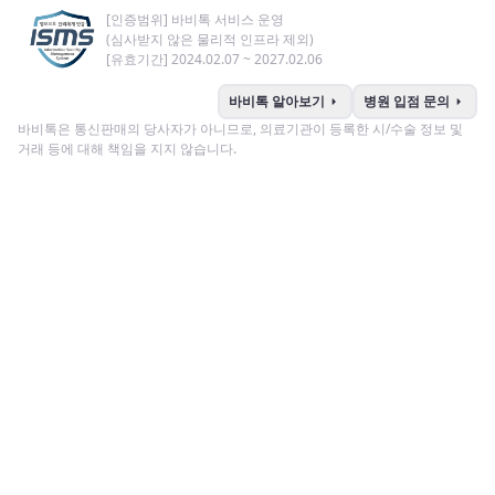
[인증범위] 바비톡 서비스 운영
(심사받지 않은 물리적 인프라 제외)
[유효기간] 2024.02.07 ~ 2027.02.06
arrow_right
arrow_right
바비톡 알아보기
병원 입점 문의
바비톡은 통신판매의 당사자가 아니므로, 의료기관이 등록한 시/수술 정보 및
거래 등에 대해 책임을 지지 않습니다.