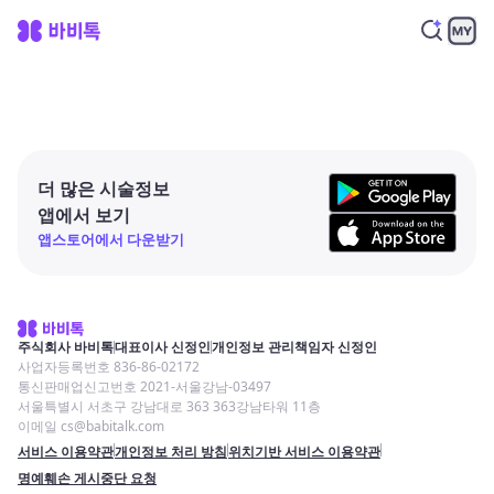
더 많은 시술정보
앱에서 보기
앱스토어에서 다운받기
주식회사 바비톡
대표이사 신정인
개인정보 관리책임자 신정인
사업자등록번호 836-86-02172
통신판매업신고번호 2021-서울강남-03497
서울특별시 서초구 강남대로 363 363강남타워 11층
이메일 cs@babitalk.com
서비스 이용약관
개인정보 처리 방침
위치기반 서비스 이용약관
명예훼손 게시중단 요청