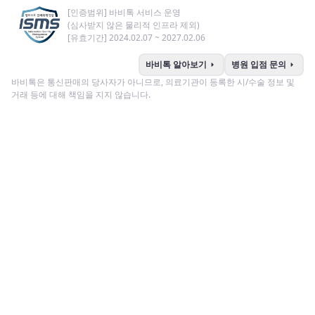
[인증범위] 바비톡 서비스 운영
(심사받지 않은 물리적 인프라 제외)
[유효기간] 2024.02.07 ~ 2027.02.06
arrow_right
arrow_right
바비톡 알아보기
병원 입점 문의
바비톡은 통신판매의 당사자가 아니므로, 의료기관이 등록한 시/수술 정보 및
거래 등에 대해 책임을 지지 않습니다.