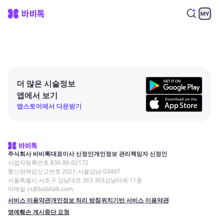
더 많은 시술정보
앱에서 보기
앱스토어에서 다운받기
주식회사 바비톡
대표이사 신정인
개인정보 관리책임자 신정인
사업자등록번호 836-86-02172
통신판매업신고번호 2021-서울강남-03497
서울특별시 서초구 강남대로 363 363강남타워 11층
이메일 cs@babitalk.com
서비스 이용약관
개인정보 처리 방침
위치기반 서비스 이용약관
명예훼손 게시중단 요청