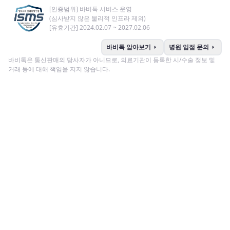
[인증범위] 바비톡 서비스 운영
(심사받지 않은 물리적 인프라 제외)
[유효기간] 2024.02.07 ~ 2027.02.06
arrow_right
arrow_right
바비톡 알아보기
병원 입점 문의
바비톡은 통신판매의 당사자가 아니므로, 의료기관이 등록한 시/수술 정보 및
거래 등에 대해 책임을 지지 않습니다.