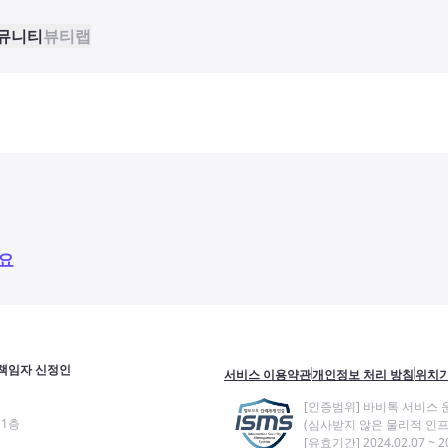
뮤니티
뷰티랩
요
책임자 신정인
서비스 이용약관
개인정보 처리 방침
위치기
[인증범위] 바비톡 서비스 
11층
(심사받지 않은 물리적 인프
[유효기간] 2024.02.07 ~ 20