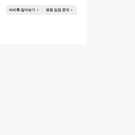
arrow_right
arrow_right
바비톡 알아보기
병원 입점 문의