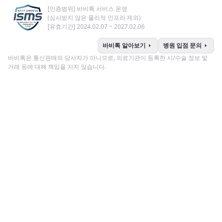
[인증범위] 바비톡 서비스 운영
(심사받지 않은 물리적 인프라 제외)
[유효기간] 2024.02.07 ~ 2027.02.06
arrow_right
arrow_right
바비톡 알아보기
병원 입점 문의
바비톡은 통신판매의 당사자가 아니므로, 의료기관이 등록한 시/수술 정보 및
거래 등에 대해 책임을 지지 않습니다.