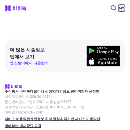
더 많은 시술정보
앱에서 보기
앱스토어에서 다운받기
주식회사 바비톡
대표이사 신정인
개인정보 관리책임자 신정인
사업자등록번호 836-86-02172
통신판매업신고번호 2021-서울강남-03497
서울특별시 서초구 강남대로 363 363강남타워 11층
이메일 cs@babitalk.com
서비스 이용약관
개인정보 처리 방침
위치기반 서비스 이용약관
명예훼손 게시중단 요청