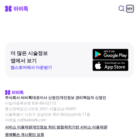
더 많은 시술정보
앱에서 보기
앱스토어에서 다운받기
주식회사 바비톡
대표이사 신정인
개인정보 관리책임자 신정인
사업자등록번호 836-86-02172
통신판매업신고번호 2021-서울강남-03497
서울특별시 서초구 강남대로 363 363강남타워 11층
이메일 cs@babitalk.com
서비스 이용약관
개인정보 처리 방침
위치기반 서비스 이용약관
명예훼손 게시중단 요청