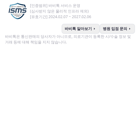
[인증범위] 바비톡 서비스 운영
(심사받지 않은 물리적 인프라 제외)
[유효기간] 2024.02.07 ~ 2027.02.06
arrow_right
arrow_right
바비톡 알아보기
병원 입점 문의
바비톡은 통신판매의 당사자가 아니므로, 의료기관이 등록한 시/수술 정보 및
거래 등에 대해 책임을 지지 않습니다.