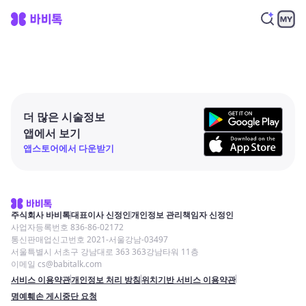
더 많은 시술정보
앱에서 보기
앱스토어에서 다운받기
주식회사 바비톡
대표이사 신정인
개인정보 관리책임자 신정인
사업자등록번호 836-86-02172
통신판매업신고번호 2021-서울강남-03497
서울특별시 서초구 강남대로 363 363강남타워 11층
이메일 cs@babitalk.com
서비스 이용약관
개인정보 처리 방침
위치기반 서비스 이용약관
명예훼손 게시중단 요청