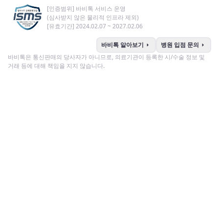
[인증범위] 바비톡 서비스 운영
(심사받지 않은 물리적 인프라 제외)
[유효기간] 2024.02.07 ~ 2027.02.06
arrow_right
arrow_right
바비톡 알아보기
병원 입점 문의
바비톡은 통신판매의 당사자가 아니므로, 의료기관이 등록한 시/수술 정보 및
거래 등에 대해 책임을 지지 않습니다.