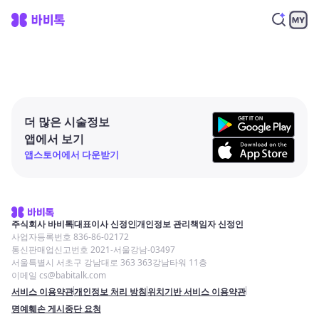
더 많은 시술정보
앱에서 보기
앱스토어에서 다운받기
주식회사 바비톡
대표이사 신정인
개인정보 관리책임자 신정인
사업자등록번호 836-86-02172
통신판매업신고번호 2021-서울강남-03497
서울특별시 서초구 강남대로 363 363강남타워 11층
이메일 cs@babitalk.com
서비스 이용약관
개인정보 처리 방침
위치기반 서비스 이용약관
명예훼손 게시중단 요청