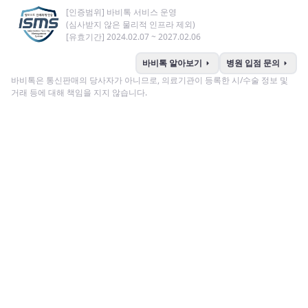
[인증범위] 바비톡 서비스 운영
(심사받지 않은 물리적 인프라 제외)
[유효기간] 2024.02.07 ~ 2027.02.06
arrow_right
arrow_right
바비톡 알아보기
병원 입점 문의
바비톡은 통신판매의 당사자가 아니므로, 의료기관이 등록한 시/수술 정보 및
거래 등에 대해 책임을 지지 않습니다.