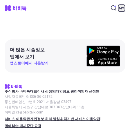
더 많은 시술정보
앱에서 보기
앱스토어에서 다운받기
주식회사 바비톡
대표이사 신정인
개인정보 관리책임자 신정인
사업자등록번호 836-86-02172
통신판매업신고번호 2021-서울강남-03497
서울특별시 서초구 강남대로 363 363강남타워 11층
이메일 cs@babitalk.com
서비스 이용약관
개인정보 처리 방침
위치기반 서비스 이용약관
명예훼손 게시중단 요청