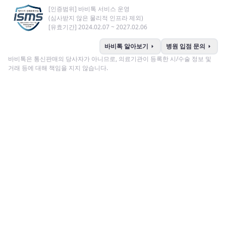
[인증범위] 바비톡 서비스 운영
(심사받지 않은 물리적 인프라 제외)
[유효기간] 2024.02.07 ~ 2027.02.06
arrow_right
arrow_right
바비톡 알아보기
병원 입점 문의
바비톡은 통신판매의 당사자가 아니므로, 의료기관이 등록한 시/수술 정보 및
거래 등에 대해 책임을 지지 않습니다.