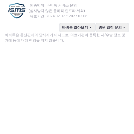
[인증범위] 바비톡 서비스 운영
(심사받지 않은 물리적 인프라 제외)
[유효기간] 2024.02.07 ~ 2027.02.06
arrow_right
arrow_right
바비톡 알아보기
병원 입점 문의
바비톡은 통신판매의 당사자가 아니므로, 의료기관이 등록한 시/수술 정보 및
거래 등에 대해 책임을 지지 않습니다.