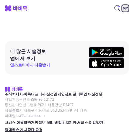
더 많은 시술정보
앱에서 보기
앱스토어에서 다운받기
주식회사 바비톡
대표이사 신정인
개인정보 관리책임자 신정인
사업자등록번호 836-86-02172
통신판매업신고번호 2021-서울강남-03497
서울특별시 서초구 강남대로 363 363강남타워 11층
이메일 cs@babitalk.com
서비스 이용약관
개인정보 처리 방침
위치기반 서비스 이용약관
명예훼손 게시중단 요청