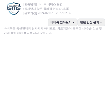
[인증범위] 바비톡 서비스 운영
(심사받지 않은 물리적 인프라 제외)
[유효기간] 2024.02.07 ~ 2027.02.06
arrow_right
arrow_right
바비톡 알아보기
병원 입점 문의
바비톡은 통신판매의 당사자가 아니므로, 의료기관이 등록한 시/수술 정보 및
거래 등에 대해 책임을 지지 않습니다.