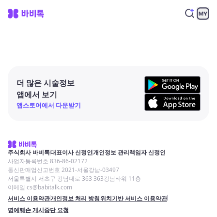
더 많은 시술정보
앱에서 보기
앱스토어에서 다운받기
주식회사 바비톡
대표이사 신정인
개인정보 관리책임자 신정인
사업자등록번호 836-86-02172
통신판매업신고번호 2021-서울강남-03497
서울특별시 서초구 강남대로 363 363강남타워 11층
이메일 cs@babitalk.com
서비스 이용약관
개인정보 처리 방침
위치기반 서비스 이용약관
명예훼손 게시중단 요청